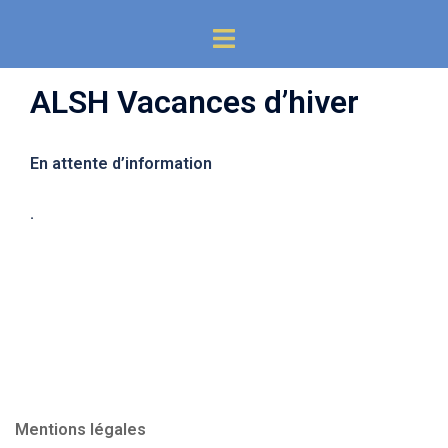
Aller
Ouvrir/fermer
au
le
contenu
menu
ALSH Vacances d’hiver
En attente d’information
.
Mentions légales