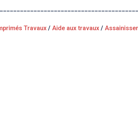
________________________________________
Imprimés Travaux
/
Aide aux travaux
/
Assainisse