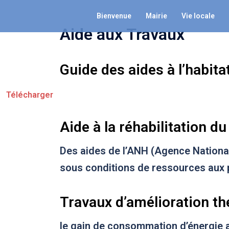
Aller
Bienvenue
Mairie
Vie locale
au
Aide aux Travaux
contenu
Guide des aides à l’habita
Télécharger
Aide à la réhabilitation d
Des aides de l’ANH (Agence Nationale
sous conditions de ressources aux pr
Travaux d’amélioration t
le gain de consommation d’énergie 