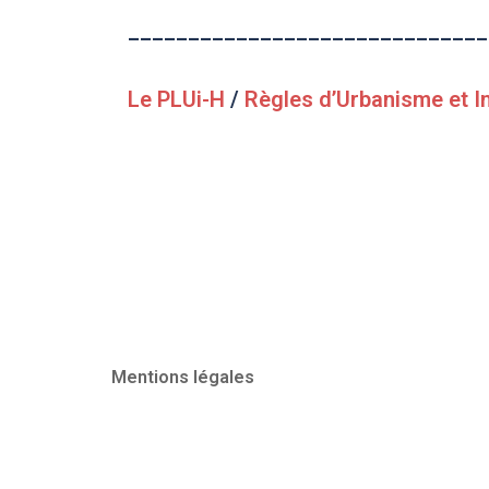
______________________________
Le PLUi-H
/
Règles d’Urbanisme et 
Mentions légales