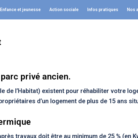
Enfance et jeunesse
Action sociale
Infos pratiques
Nos 
t
u parc privé ancien
.
 de l’Habitat) existent pour réhabiliter votre lo
opriétaires d’un logement de plus de 15 ans situé
hermique
après travaux doit être au minimum de 25 % (en K