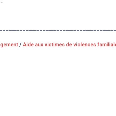
________________________________________
logement
/
Aide aux victimes de violences familial