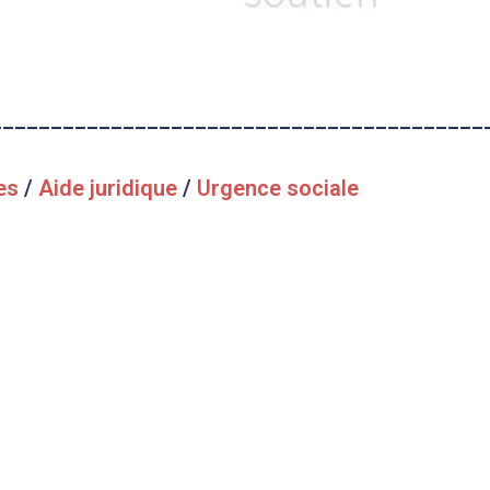
_________________________________________
es
/
Aide juridique
/
Urgence sociale