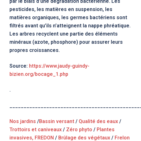
par le biais d’une dégradation bactérienne. Les
pesticides, les matières en suspension, les
matières organiques, les germes bactériens sont
filtrés avant qu’ils n’atteignent la nappe phréatique.
Les arbres recyclent une partie des éléments
minéraux (azote, phosphore) pour assurer leurs
propres croissances.
Source:
https://www.jaudy-guindy-
bizien.org/bocage_1.php
.
______________________________________________
Nos jardins
/
Bassin versant
/
Qualité des eaux
/
Trottoirs et caniveaux
/
Zéro phyto
/
Plantes
invasives, FREDON
/
Brûlage des végétaux
/
Frelon