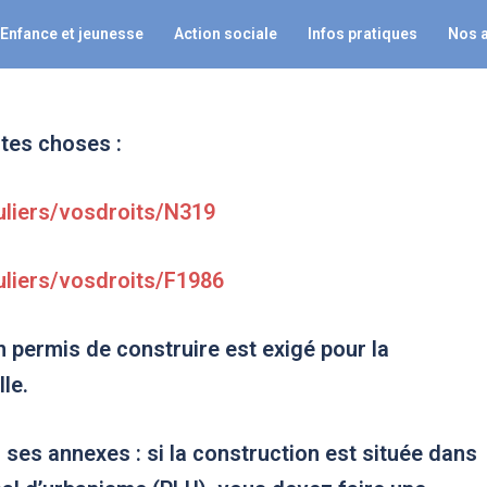
Enfance et jeunesse
Action sociale
Infos pratiques
Nos 
outes choses
:
culiers/vosdroits/N319
culiers/vosdroits/F1986
n permis de construire est exigé pour la
le.
 ses annexes
: si la construction est située dans