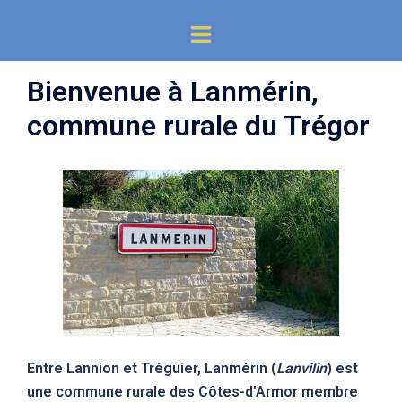
Aller
Ouvrir/fermer
au
le
contenu
menu
Bienvenue à Lanmérin,
commune rurale du Trégor
Entre Lannion et Tréguier, Lanmérin (
Lanvilin
) est
une commune rurale des Côtes-d’Armor membre