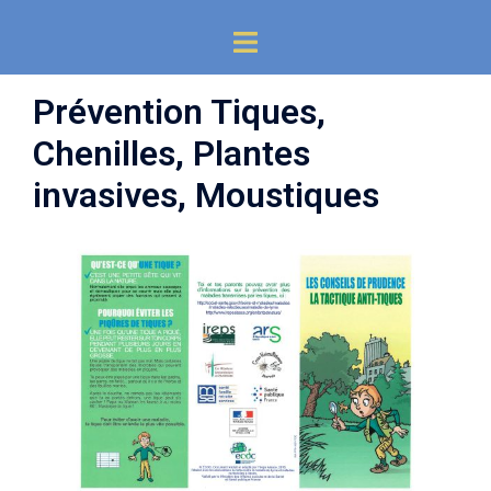
Aller
Ouvrir/fermer
au
le
contenu
menu
Prévention Tiques,
Chenilles, Plantes
invasives, Moustiques