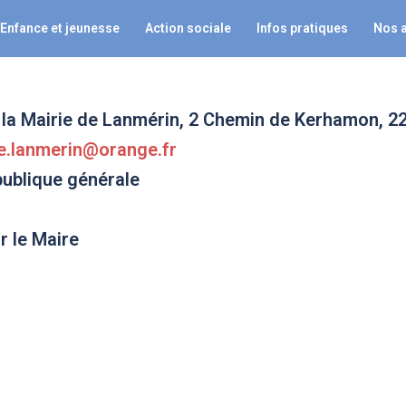
Enfance et jeunesse
Action sociale
Infos pratiques
Nos 
l de la Mairie de Lanmérin, 2 Chemin de Kerhamon
e.lanmerin@orange.fr
publique générale
r le Maire