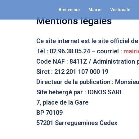
Aller
Bienvenue
Mairie
Vie locale
au
Mentions légales
contenu
Ce site internet est le site officie
Tél : 02.96.38.05.24 – courriel :
mairi
Code NAF : 8411Z / Administration 
Siret : 212 201 107 000 19
Directeur de la publication : Monsieu
Site hébergé par : IONOS SARL
7, place de la Gare
BP 70109
57201 Sarreguemines Cedex